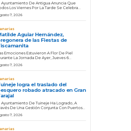
l Ayuntamiento De Antigua Anuncia Que
odos Los Viernes Por La Tarde Se Celebra...
gosto 7, 2026
anarias
atilde Aguiar Hernández,
regonera de las Fiestas de
iscamanita
as Emociones Estuvieron A Flor De Piel
urante La Jornada De Ayer, Jueves 6...
gosto 7, 2026
anarias
uineje logra el traslado del
esquero robado atracado en Gran
arajal
l Ayuntamiento De Tuineje Ha Logrado, A
ravés De Una Gestión Conjunta Con Puertos...
gosto 7, 2026
anarias