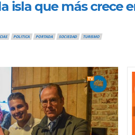
la isla que más crece 
CIAS
POLITICA
PORTADA
SOCIEDAD
TURISMO