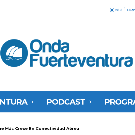
C
28.3
Puer
ENTURA
PODCAST
PROGR
Que Más Crece En Conectividad Aérea