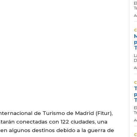
E
T
A
C
M
p
T
L
D
A
C
T
p
T
E
nternacional de Turismo de Madrid (Fitur),
T
A
 estarán conectadas con 122 ciudades, una
en algunos destinos debido a la guerra de
C