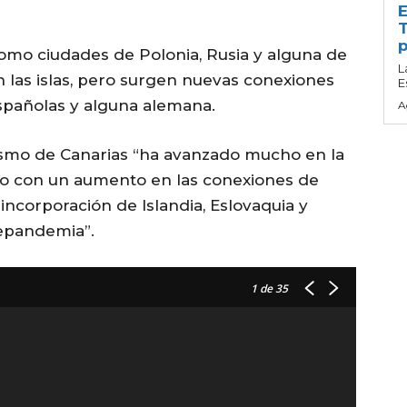
E
T
p
 como ciudades de Polonia, Rusia y alguna de
L
 las islas, pero surgen nuevas conexiones
E
españolas y alguna alemana.
A
ismo de Canarias “ha avanzado mucho en la
ólo con un aumento en las conexiones de
a incorporación de Islandia, Eslovaquia y
repandemia”.
1
de 35