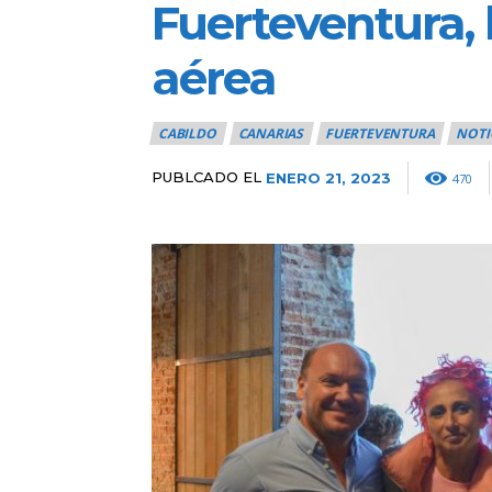
Fuerteventura, 
aérea
CABILDO
CANARIAS
FUERTEVENTURA
NOTI
PUBLCADO EL
ENERO 21, 2023
470