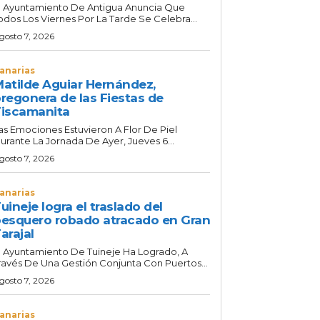
l Ayuntamiento De Antigua Anuncia Que
odos Los Viernes Por La Tarde Se Celebra...
gosto 7, 2026
anarias
atilde Aguiar Hernández,
regonera de las Fiestas de
iscamanita
as Emociones Estuvieron A Flor De Piel
urante La Jornada De Ayer, Jueves 6...
gosto 7, 2026
anarias
uineje logra el traslado del
esquero robado atracado en Gran
arajal
l Ayuntamiento De Tuineje Ha Logrado, A
ravés De Una Gestión Conjunta Con Puertos...
gosto 7, 2026
anarias