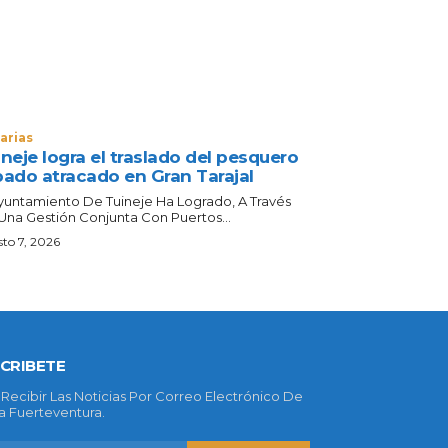
arias
neje logra el traslado del pesquero
bado atracado en Gran Tarajal
Ayuntamiento De Tuineje Ha Logrado, A Través
Una Gestión Conjunta Con Puertos...
to 7, 2026
CRIBETE
 Recibir Las Noticias Por Correo Electrónico De
 Fuerteventura.