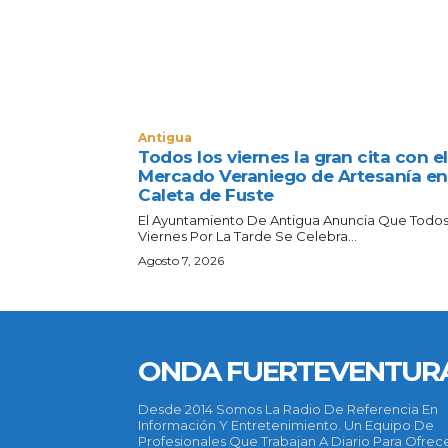
Antigua
Todos los viernes la gran cita con el
Mercado Veraniego de Artesanía en
Caleta de Fuste
El Ayuntamiento De Antigua Anuncia Que Todos
Viernes Por La Tarde Se Celebra...
Agosto 7, 2026
ONDA FUERTEVENTUR
Desde 2014 Somos La Radio De Referencia En
Información Y Entretenimiento. Un Equipo De
Profesionales Que Trabajan A Diario Para Ofrec