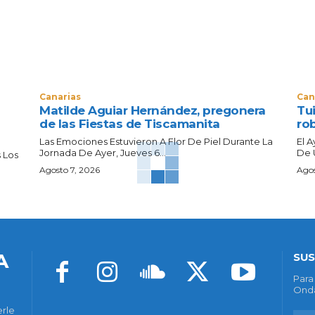
Canarias
Can
Matilde Aguiar Hernández, pregonera
Tui
de las Fiestas de Tiscamanita
ro
Las Emociones Estuvieron A Flor De Piel Durante La
El 
Jornada De Ayer, Jueves 6...
De 
 Los
Agosto 7, 2026
Agos
A
SUS
Para
Onda
erle