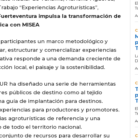
E
rabajo “Experiencias Agroturísticas”,
T
Fuerteventura impulsa la transformación de
A
stica con MISEA
C
M
 participantes un marco metodológico y
p
T
r, estructurar y comercializar experiencias
L
niciativa responde a una demanda creciente de
D
ón local, el paisaje y la sostenibilidad.
A
TUR ha diseñado una serie de herramientas
C
T
ores públicos de destino como al tejido
p
T
na guía de implantación para destinos.
E
xperiencias para productores y promotores.
T
s agroturísticas de referencia y una
A
de todo el territorio nacional.
conjunto de recursos para desarrollar su
C