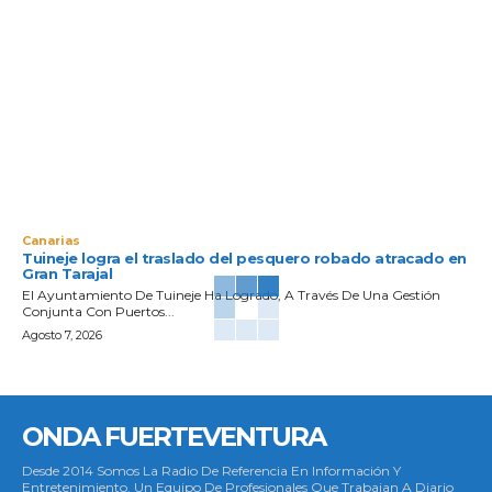
Canarias
Tuineje logra el traslado del pesquero robado atracado en
Gran Tarajal
El Ayuntamiento De Tuineje Ha Logrado, A Través De Una Gestión
Conjunta Con Puertos...
Agosto 7, 2026
ONDA FUERTEVENTURA
Desde 2014 Somos La Radio De Referencia En Información Y
Entretenimiento. Un Equipo De Profesionales Que Trabajan A Diario