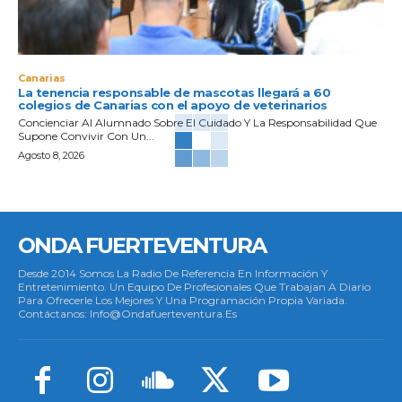
Canarias
La tenencia responsable de mascotas llegará a 60
colegios de Canarias con el apoyo de veterinarios
Concienciar Al Alumnado Sobre El Cuidado Y La Responsabilidad Que
Supone Convivir Con Un...
Agosto 8, 2026
ONDA FUERTEVENTURA
Desde 2014 Somos La Radio De Referencia En Información Y
Entretenimiento. Un Equipo De Profesionales Que Trabajan A Diario
Para Ofrecerle Los Mejores Y Una Programación Propia Variada.
Contáctanos: Info@ondafuerteventura.es