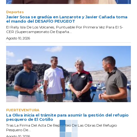
Deportes
Javier Sosa se gradúa en Lanzarote y Javier Cañada toma
el mando del DESAFÍO PEUGEOT
El Rally Isla De Los Volcanes, Puntuable Por Primera Vez Para El S-
CER (Supercampeonato De España...
Agosto 10, 2026
FUERTEVENTURA
La Oliva inicia el trámite para asumir la gestión del refugio
pesquero de El Cotillo
Tras La Firma Del Acta De Replanteo De Las Obras Del Refugio
Pesquero De...
Agosto 10, 2026