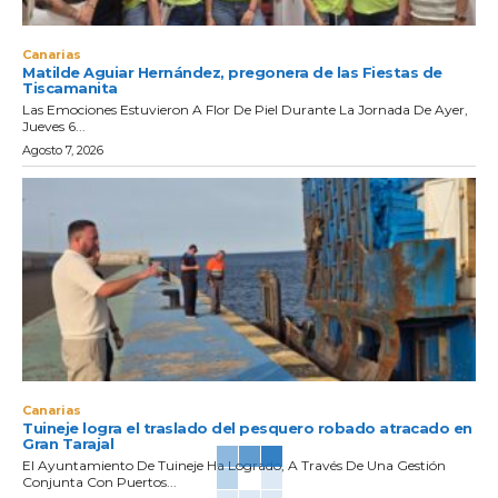
Canarias
Matilde Aguiar Hernández, pregonera de las Fiestas de
Tiscamanita
Las Emociones Estuvieron A Flor De Piel Durante La Jornada De Ayer,
Jueves 6...
Agosto 7, 2026
Canarias
Tuineje logra el traslado del pesquero robado atracado en
Gran Tarajal
El Ayuntamiento De Tuineje Ha Logrado, A Través De Una Gestión
Conjunta Con Puertos...