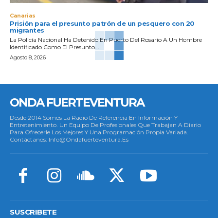
Canarias
Prisión para el presunto patrón de un pesquero con 20
migrantes
La Policía Nacional Ha Detenido En Puerto Del Rosario A Un Hombre
Identificado Como El Presunto...
Agosto 8, 2026
ONDA FUERTEVENTURA
Desde 2014 Somos La Radio De Referencia En Información Y
Entretenimiento. Un Equipo De Profesionales Que Trabajan A Diario
Para Ofrecerle Los Mejores Y Una Programación Propia Variada.
Contáctanos: Info@ondafuerteventura.es
SUSCRIBETE