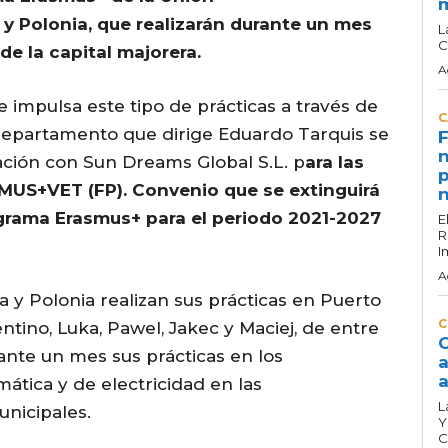
y Polonia, que realizarán durante un mes
L
C
de la capital majorera.
A
e impulsa este tipo de prácticas a través de
C
 departamento que dirige Eduardo Tarquis se
F
n
ación con Sun Dreams Global S.L. p
ara las
p
MUS+VET (FP). Convenio que se extinguirá
n
ograma Erasmus+ para el periodo 2021-2027
E
R
I
A
 y Polonia realizan sus prácticas en Puerto
C
entino, Luka, Pawel, Jakec y Maciej, de entre
C
ante un mes sus prácticas en los
a
a
ática y de electricidad en las
L
nicipales.
Y
C