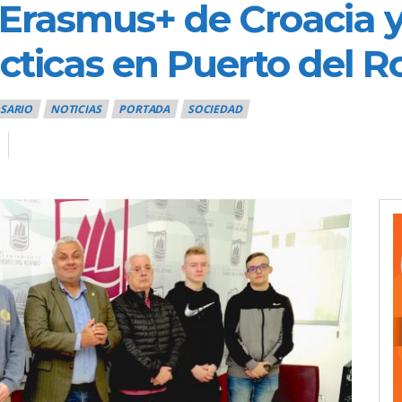
 Erasmus+ de Croacia y
ácticas en Puerto del R
OSARIO
NOTICIAS
PORTADA
SOCIEDAD