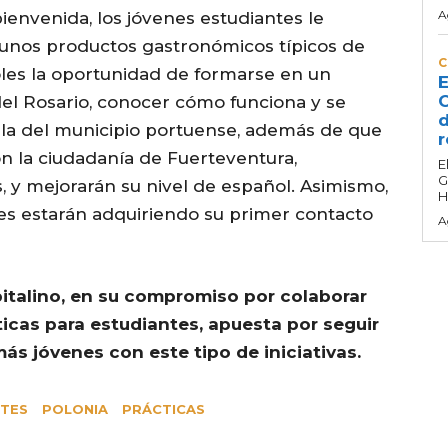
A
ienvenida, los jóvenes estudiantes le
s unos productos gastronómicos típicos de
C
oles la oportunidad de formarse en un
E
C
l Rosario, conocer cómo funciona y se
d
la del municipio portuense, además de que
r
n la ciudadanía de Fuerteventura,
E
G
, y mejorarán su nivel de español. Asimismo,
H
nes estarán adquiriendo su primer contacto
A
pitalino, en su compromiso por colaborar
icas para estudiantes, apuesta por seguir
ás jóvenes con este tipo de iniciativas.
NTES
POLONIA
PRÁCTICAS