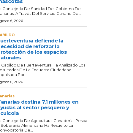
mascotas
a Consejería De Sanidad Del Gobierno De
anarias, A Través Del Servicio Canario De...
gosto 6, 2026
ABILDO
uerteventura defiende la
ecesidad de reforzar la
rotección de los espacios
aturales
l Cabildo De Fuerteventura Ha Analizado Los
esultados De La Encuesta Ciudadana
mpulsada Por...
gosto 6, 2026
anarias
anarias destina 7,1 millones en
yudas al sector pesquero y
cuícola
a Consejería De Agricultura, Ganadería, Pesca
 Soberanía Alimentaria Ha Resuelto La
onvocatoria De...