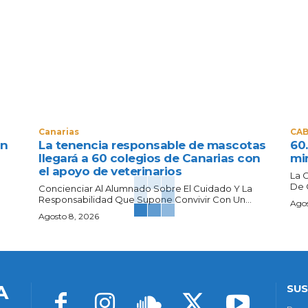
Canarias
CAB
un
La tenencia responsable de mascotas
60
llegará a 60 colegios de Canarias con
mir
el apoyo de veterinarios
La 
De 
Concienciar Al Alumnado Sobre El Cuidado Y La
Responsabilidad Que Supone Convivir Con Un...
Agos
Agosto 8, 2026
A
SUS