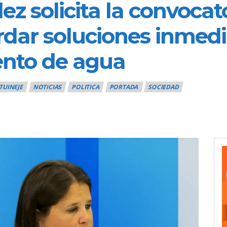
z solicita la convocat
dar soluciones inmedi
ento de agua
TUINEJE
NOTICIAS
POLITICA
PORTADA
SOCIEDAD