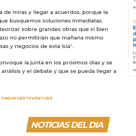
A
a de miras y llegar a acuerdos, porque la
e que busquemos soluciones inmediatas,
C
E
teorizar sobre grandes obras que sí bien
d
plazo no permitirían que mañana mismo
p
I
sas y negocios de esta isla”.
L
C
nvoque la junta en los próximos días y se
8
A
análisis y el debate y que se pueda llegar a
ONDAFUERTEVENTURA
NOTICIAS DEL DIA