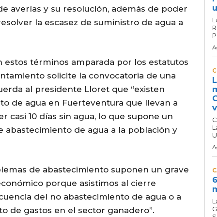
u
a de averías y su resolución, además de poder
L
esolver la escasez de suministro de agua a
R
P
A
en estos términos amparada por los estatutos
C
tamiento solicite la convocatoria de una
L
uerda al presidente Lloret que “existen
m
C
to de agua en Fuerteventura que llevan a
v
r casi 10 días sin agua, lo que supone un
C
L
abastecimiento de agua a la población y
U
A
blemas de abastecimiento suponen un grave
C
6
económico porque asistimos al cierre
m
uencia del no abastecimiento de agua o a
L
G
o de gastos en el sector ganadero”.
S