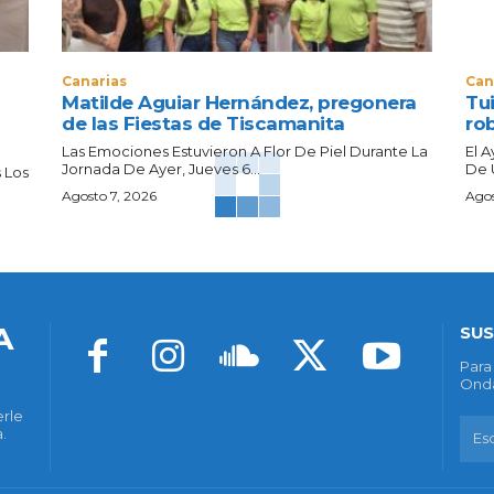
Canarias
Can
Matilde Aguiar Hernández, pregonera
Tui
de las Fiestas de Tiscamanita
ro
Las Emociones Estuvieron A Flor De Piel Durante La
El 
Jornada De Ayer, Jueves 6...
De 
 Los
Agosto 7, 2026
Agos
A
SUS
Para
Onda
erle
.