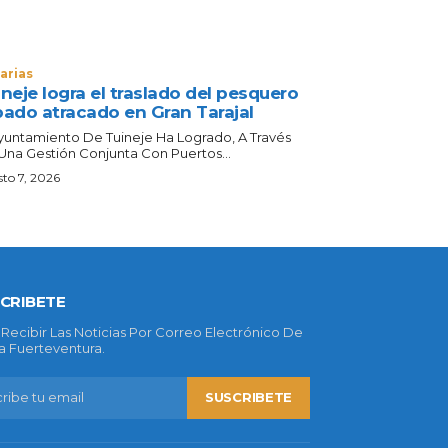
arias
neje logra el traslado del pesquero
bado atracado en Gran Tarajal
Ayuntamiento De Tuineje Ha Logrado, A Través
Una Gestión Conjunta Con Puertos...
to 7, 2026
CRIBETE
 Recibir Las Noticias Por Correo Electrónico De
 Fuerteventura.
SUSCRIBETE