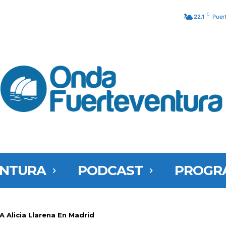
C
22.1
Puer
ENTURA
PODCAST
PROGR
Alicia Llarena En Madrid