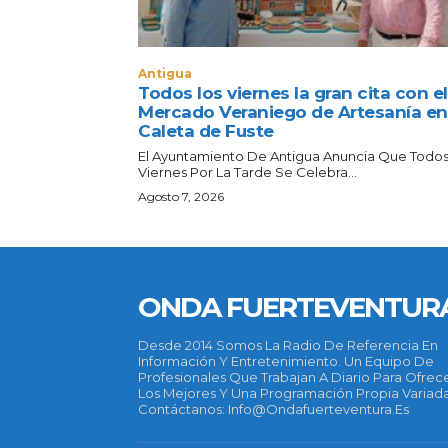
Antigua
Todos los viernes la gran cita con el
Mercado Veraniego de Artesanía en
Caleta de Fuste
El Ayuntamiento De Antigua Anuncia Que Todos
Viernes Por La Tarde Se Celebra...
Agosto 7, 2026
ONDA FUERTEVENTUR
Desde 2014 Somos La Radio De Referencia En
Información Y Entretenimiento. Un Equipo De
Profesionales Que Trabajan A Diario Para Ofrec
Los Mejores Y Una Programación Propia Variada
Contáctanos: Info@ondafuerteventura.es