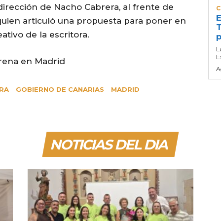
 dirección de Nacho Cabrera, al frente de
C
E
quien articuló una propuesta para poner en
T
eativo de la escritora.
p
L
E
arena en Madrid
A
RA
GOBIERNO DE CANARIAS
MADRID
NOTICIAS DEL DIA