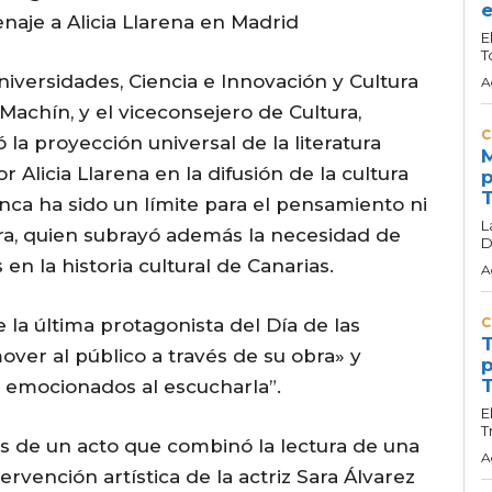
e
je a Alicia Llarena en Madrid
E
T
Universidades, Ciencia e Innovación y Cultura
A
Machín, y el viceconsejero de Cultura,
C
la proyección universal de la literatura
M
Alicia Llarena en la difusión de la cultura
p
T
unca ha sido un límite para el pensamiento ni
L
jera, quien subrayó además la necesidad de
D
s en la historia cultural de Canarias.
A
 la última protagonista del Día de las
C
T
over al público a través de su obra» y
p
T
 emocionados al escucharla”.
E
T
jes de un acto que combinó la lectura de una
A
rvención artística de la actriz Sara Álvarez