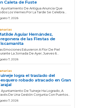
n Caleta de Fuste
l Ayuntamiento De Antigua Anuncia Que
odos Los Viernes Por La Tarde Se Celebra...
gosto 7, 2026
anarias
atilde Aguiar Hernández,
regonera de las Fiestas de
iscamanita
as Emociones Estuvieron A Flor De Piel
urante La Jornada De Ayer, Jueves 6...
gosto 7, 2026
anarias
uineje logra el traslado del
esquero robado atracado en Gran
arajal
l Ayuntamiento De Tuineje Ha Logrado, A
ravés De Una Gestión Conjunta Con Puertos...
gosto 7, 2026