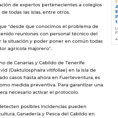
C
ipación de expertos pertenecientes a colegios
A
E
e todas las islas, entre otros.
P
t
ó que “desde que conocimos el problema de
L
P
tenido reuniones con personal técnico del
A
r la situación y poder poner en común todas
tor agrícola majorero”.
erno de Canarias y Cabildo de Tenerife
vid (Daktulosphaira vitifoliae) en la isla de
ado casos hasta ahora en Fuerteventura, es
como medida preventiva. Para garantizar una
ra necesario activar el protocolo.
e detecten posibles incidencias pueden
ultura, Ganadería y Pesca del Cabildo en