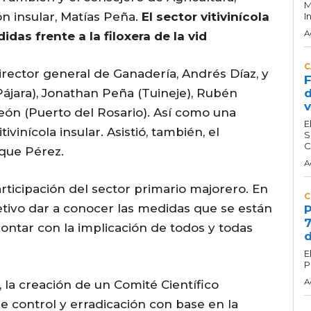
M
n insular, Matías Peña.
El sector vitivinícola
I
A
das frente a la filoxera de la vid
C
irector general de Ganadería, Andrés Díaz, y
F
(Pájara), Jonathan Peña (Tuineje), Rubén
d
v
eón (Puerto del Rosario). Así como una
E
vinícola insular. Asistió, también, el
S
C
ique Pérez.
A
rticipación del sector primario majorero. En
C
etivo dar a conocer las medidas que se están
P
7
ontar con la implicación de todos y todas
d
E
P
A
 la creación de un Comité Científico
e control y erradicación con base en la