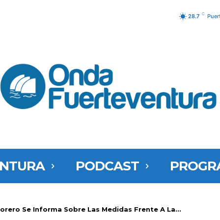
C
28.7
Puer
ENTURA
PODCAST
PROGR
ajorero Se Informa Sobre Las Medidas Frente A La...