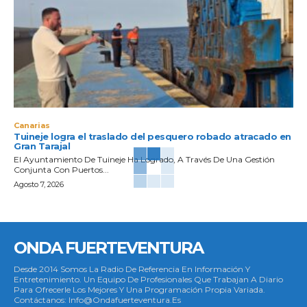
Canarias
Tuineje logra el traslado del pesquero robado atracado en
Gran Tarajal
El Ayuntamiento De Tuineje Ha Logrado, A Través De Una Gestión
Conjunta Con Puertos...
Agosto 7, 2026
ONDA FUERTEVENTURA
Desde 2014 Somos La Radio De Referencia En Información Y
Entretenimiento. Un Equipo De Profesionales Que Trabajan A Diario
Para Ofrecerle Los Mejores Y Una Programación Propia Variada.
Contáctanos: Info@ondafuerteventura.es