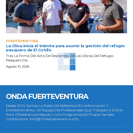
FUERTEVENTURA
La Oliva inicia el trámite para asumir la gestión del refugio
pesquero de El Cotillo
Tras La Firma Del Acta De Replanteo De Las Obras Del Refugio
Pesquero De...
Agosto 10, 2026
ONDA FUERTEVENTURA
Desde 2014 Somos La Radio De Referencia En Información Y
Entretenimiento. Un Equipo De Profesionales Que Trabajan A Diario
Para Ofrecerle Los Mejores Y Una Programación Propia Variada.
Contáctanos: Info@ondafuerteventura.es