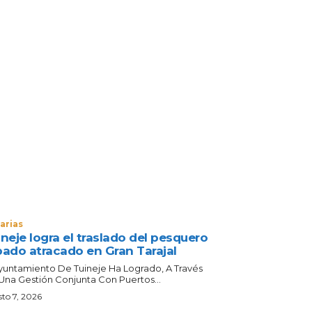
arias
neje logra el traslado del pesquero
bado atracado en Gran Tarajal
Ayuntamiento De Tuineje Ha Logrado, A Través
Una Gestión Conjunta Con Puertos...
to 7, 2026