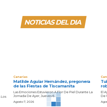
NOTICIAS DEL DIA
Canarias
Can
Matilde Aguiar Hernández, pregonera
Tui
de las Fiestas de Tiscamanita
ro
Las Emociones Estuvieron A Flor De Piel Durante La
El 
Jornada De Ayer, Jueves 6...
De 
 Los
Agosto 7, 2026
Agos