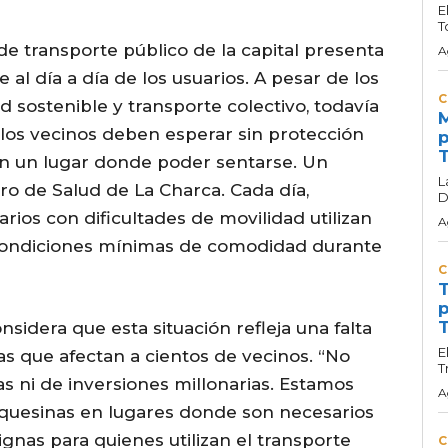
E
T
de transporte público de la capital presenta
A
al día a día de los usuarios. A pesar de los
C
 sostenible y transporte colectivo, todavía
M
os vecinos deben esperar sin protección
p
T
 y sin un lugar donde poder sentarse. Un
L
ro de Salud de La Charca. Cada día,
D
ios con dificultades de movilidad utilizan
A
 condiciones mínimas de comodidad durante
C
T
p
T
nsidera que esta situación refleja una falta
E
as que afectan a cientos de vecinos. “No
T
 ni de inversiones millonarias. Estamos
A
quesinas en lugares donde son necesarios
gnas para quienes utilizan el transporte
C