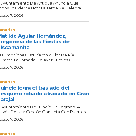
l Ayuntamiento De Antigua Anuncia Que
odos Los Viernes Por La Tarde Se Celebra...
gosto 7, 2026
anarias
atilde Aguiar Hernández,
regonera de las Fiestas de
iscamanita
as Emociones Estuvieron A Flor De Piel
urante La Jornada De Ayer, Jueves 6...
gosto 7, 2026
anarias
uineje logra el traslado del
esquero robado atracado en Gran
arajal
l Ayuntamiento De Tuineje Ha Logrado, A
ravés De Una Gestión Conjunta Con Puertos...
gosto 7, 2026
anarias