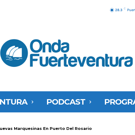
C
28.3
Puer
ENTURA
PODCAST
PROGR
uevas Marquesinas En Puerto Del Rosario