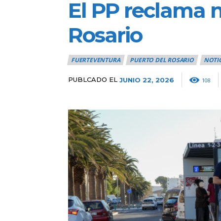
El PP reclama 
Rosario
FUERTEVENTURA
PUERTO DEL ROSARIO
NOTI
PUBLCADO EL
JUNIO 22, 2026
108