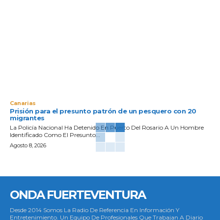
Canarias
Prisión para el presunto patrón de un pesquero con 20
migrantes
La Policía Nacional Ha Detenido En Puerto Del Rosario A Un Hombre
Identificado Como El Presunto...
Agosto 8, 2026
ONDA FUERTEVENTURA
Desde 2014 Somos La Radio De Referencia En Información Y
Entretenimiento. Un Equipo De Profesionales Que Trabajan A Diario