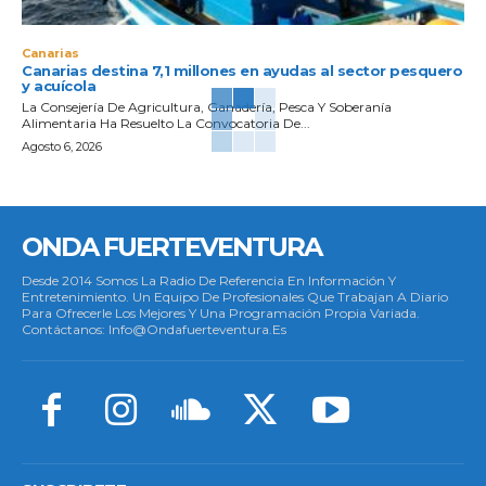
Canarias
Canarias destina 7,1 millones en ayudas al sector pesquero
y acuícola
La Consejería De Agricultura, Ganadería, Pesca Y Soberanía
Alimentaria Ha Resuelto La Convocatoria De...
Agosto 6, 2026
ONDA FUERTEVENTURA
Desde 2014 Somos La Radio De Referencia En Información Y
Entretenimiento. Un Equipo De Profesionales Que Trabajan A Diario
Para Ofrecerle Los Mejores Y Una Programación Propia Variada.
Contáctanos: Info@ondafuerteventura.es