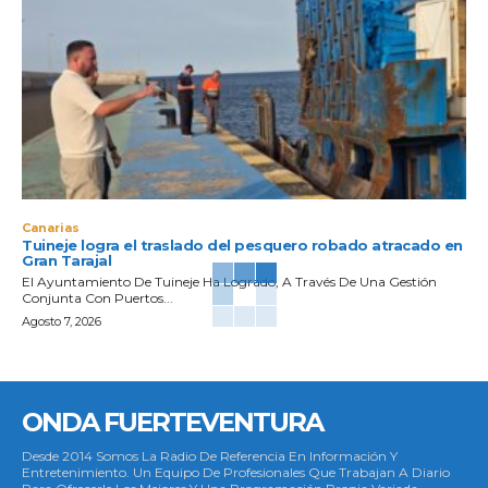
Canarias
Tuineje logra el traslado del pesquero robado atracado en
Gran Tarajal
El Ayuntamiento De Tuineje Ha Logrado, A Través De Una Gestión
Conjunta Con Puertos...
Agosto 7, 2026
ONDA FUERTEVENTURA
Desde 2014 Somos La Radio De Referencia En Información Y
Entretenimiento. Un Equipo De Profesionales Que Trabajan A Diario