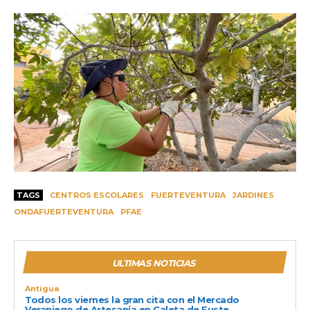
TAGS
CENTROS ESCOLARES
FUERTEVENTURA
JARDINES
ONDAFUERTEVENTURA
PFAE
ULTIMAS NOTICIAS
Antigua
Todos los viernes la gran cita con el Mercado
Veraniego de Artesanía en Caleta de Fuste