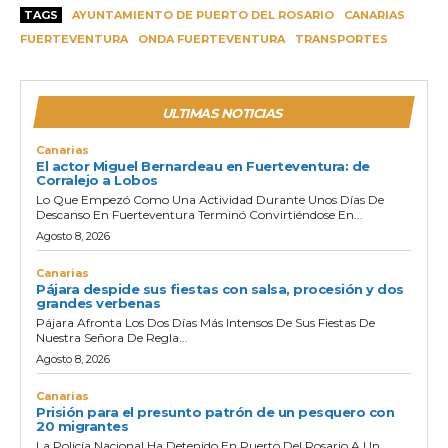
TAGS
AYUNTAMIENTO DE PUERTO DEL ROSARIO
CANARIAS
FUERTEVENTURA
ONDA FUERTEVENTURA
TRANSPORTES
ULTIMAS NOTICIAS
Canarias
El actor Miguel Bernardeau en Fuerteventura: de
Corralejo a Lobos
Lo Que Empezó Como Una Actividad Durante Unos Días De
Descanso En Fuerteventura Terminó Convirtiéndose En...
Agosto 8, 2026
Canarias
Pájara despide sus fiestas con salsa, procesión y dos
grandes verbenas
Pájara Afronta Los Dos Días Más Intensos De Sus Fiestas De
Nuestra Señora De Regla...
Agosto 8, 2026
Canarias
Prisión para el presunto patrón de un pesquero con
20 migrantes
La Policía Nacional Ha Detenido En Puerto Del Rosario A Un