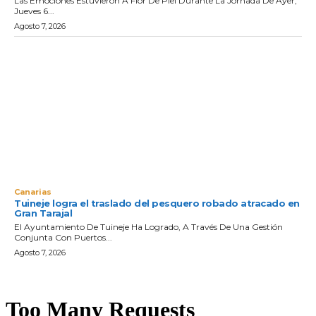
Las Emociones Estuvieron A Flor De Piel Durante La Jornada De Ayer,
Jueves 6...
Agosto 7, 2026
Canarias
Tuineje logra el traslado del pesquero robado atracado en
Gran Tarajal
El Ayuntamiento De Tuineje Ha Logrado, A Través De Una Gestión
Conjunta Con Puertos...
Agosto 7, 2026