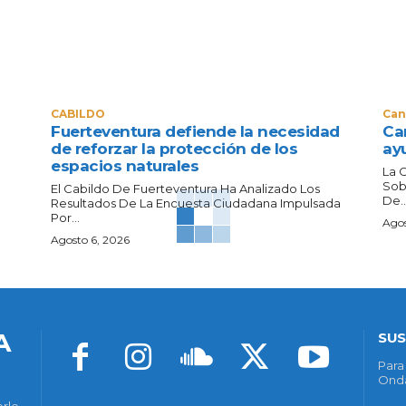
CABILDO
Can
Fuerteventura defiende la necesidad
Can
de reforzar la protección de los
ay
espacios naturales
La 
Sob
El Cabildo De Fuerteventura Ha Analizado Los
De..
Resultados De La Encuesta Ciudadana Impulsada
Por...
Agos
Agosto 6, 2026
A
SUS
Para
Onda
erle