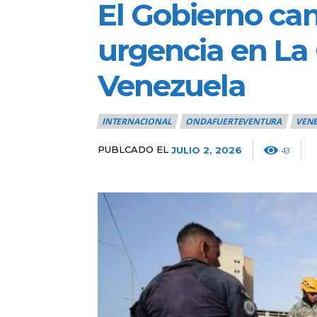
El Gobierno ca
urgencia en La
Venezuela
INTERNACIONAL
ONDAFUERTEVENTURA
VEN
PUBLCADO EL
JULIO 2, 2026
43