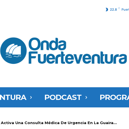
C
22.8
Puer
ENTURA
PODCAST
PROGR
 Activa Una Consulta Médica De Urgencia En La Guaira...