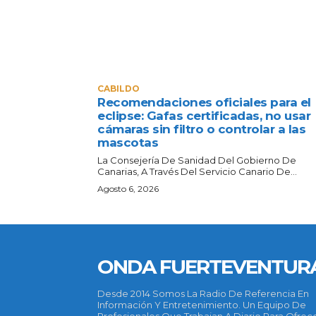
CABILDO
Recomendaciones oficiales para el
eclipse: Gafas certificadas, no usar
cámaras sin filtro o controlar a las
mascotas
La Consejería De Sanidad Del Gobierno De
Canarias, A Través Del Servicio Canario De...
Agosto 6, 2026
ONDA FUERTEVENTUR
Desde 2014 Somos La Radio De Referencia En
Información Y Entretenimiento. Un Equipo De
Profesionales Que Trabajan A Diario Para Ofrec