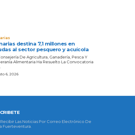
arias
arias destina 7,1 millones en
udas al sector pesquero y acuícola
Consejería De Agricultura, Ganadería, Pesca Y
eranía Alimentaria Ha Resuelto La Convocatoria
.
to 6, 2026
CRIBETE
 Recibir Las Noticias Por Correo Electrónico De
 Fuerteventura.