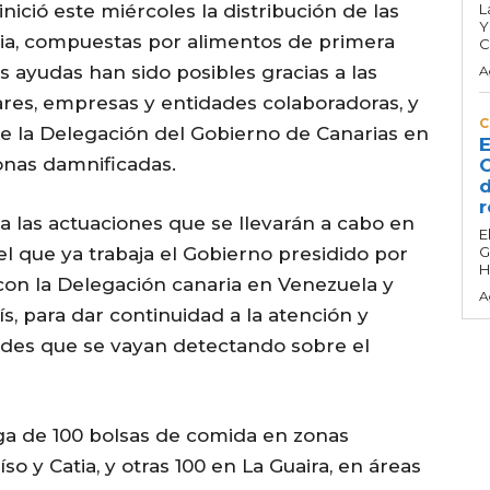
nició este miércoles la distribución de las
L
Y
a, compuestas por alimentos de primera
C
 ayudas han sido posibles gracias a las
A
ares, empresas y entidades colaboradoras, y
C
de la Delegación del Gobierno de Canarias en
E
sonas damnificadas.
C
d
r
 las actuaciones que se llevarán a cabo en
E
el que ya trabaja el Gobierno presidido por
G
H
con la Delegación canaria en Venezuela y
A
ís, para dar continuidad a la atención y
dades que se vayan detectando sobre el
ega de 100 bolsas de comida en zonas
o y Catia, y otras 100 en La Guaira, en áreas