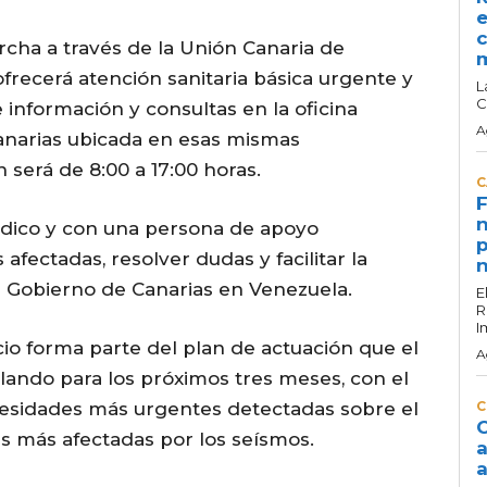
e
c
cha a través de la Unión Canaria de
frecerá atención sanitaria básica urgente y
L
C
e información y consultas en la oficina
A
anarias ubicada en esas mismas
n será de 8:00 a 17:00 horas.
C
F
n
édico y con una persona de apoyo
p
 afectadas, resolver dudas y facilitar la
n
l Gobierno de Canarias en Venezuela.
E
R
I
io forma parte del plan de actuación que el
A
lando para los próximos tres meses, con el
ecesidades más urgentes detectadas sobre el
C
C
s más afectadas por los seísmos.
a
a