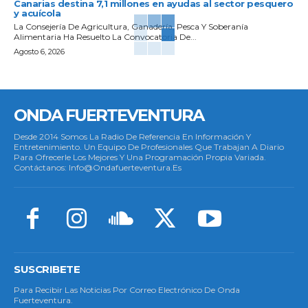
Canarias destina 7,1 millones en ayudas al sector pesquero
y acuícola
La Consejería De Agricultura, Ganadería, Pesca Y Soberanía
Alimentaria Ha Resuelto La Convocatoria De...
Agosto 6, 2026
ONDA FUERTEVENTURA
Desde 2014 Somos La Radio De Referencia En Información Y
Entretenimiento. Un Equipo De Profesionales Que Trabajan A Diario
Para Ofrecerle Los Mejores Y Una Programación Propia Variada.
Contáctanos: Info@ondafuerteventura.es
SUSCRIBETE
Para Recibir Las Noticias Por Correo Electrónico De Onda
Fuerteventura.