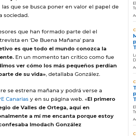
E
n las que se busca poner en valor el papel de
T
la sociedad.
A
C
esores que han formado parte del el
M
trevista en ‘De Buena Mañana’ para
p
T
jetivo es que todo el mundo conozca la
L
ente.
En un momento tan crítico como fue
D
dimos ver cómo los más pequeños perdían
A
parte de su vida»
, detallaba González.
C
T
eyre se estrena mañana y podrá verse a
p
E Canarias
y en su página web. «
El primero
T
egio de Valles de Ortega, aquí en
E
T
sonalmente a mí me encanta porque estoy
A
 confesaba Imodach González
C