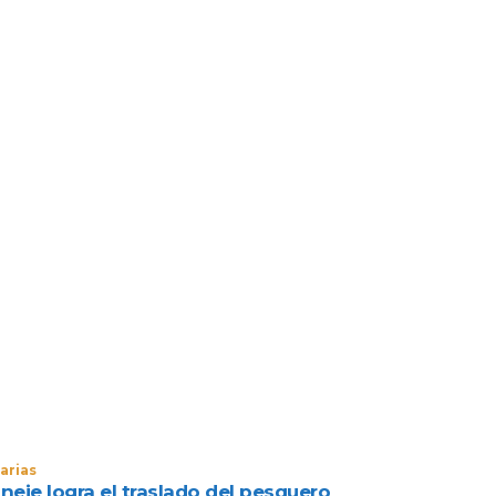
arias
neje logra el traslado del pesquero