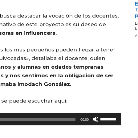
E
T
p
 busca destacar la vocación de los docentes.
L
mativo de este proyecto es su deseo de
E
soras en influencers.
A
es los más pequeños pueden llegar a tener
ivocadas», detallaba el docente, quien
mnos y alumnas en edades tempranas
y nos sentimos en la obligación de ser
firmaba Imodach González.
 se puede escuchar aquí:
U
00:00
t
i