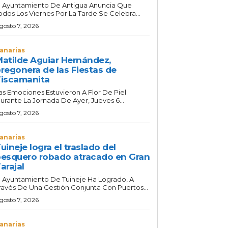
l Ayuntamiento De Antigua Anuncia Que
odos Los Viernes Por La Tarde Se Celebra...
gosto 7, 2026
anarias
atilde Aguiar Hernández,
regonera de las Fiestas de
iscamanita
as Emociones Estuvieron A Flor De Piel
urante La Jornada De Ayer, Jueves 6...
gosto 7, 2026
anarias
uineje logra el traslado del
esquero robado atracado en Gran
arajal
l Ayuntamiento De Tuineje Ha Logrado, A
ravés De Una Gestión Conjunta Con Puertos...
gosto 7, 2026
anarias