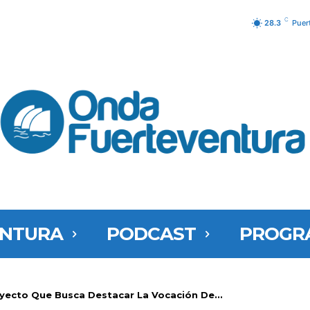
C
28.3
Puer
ENTURA
PODCAST
PROGR
royecto Que Busca Destacar La Vocación De...