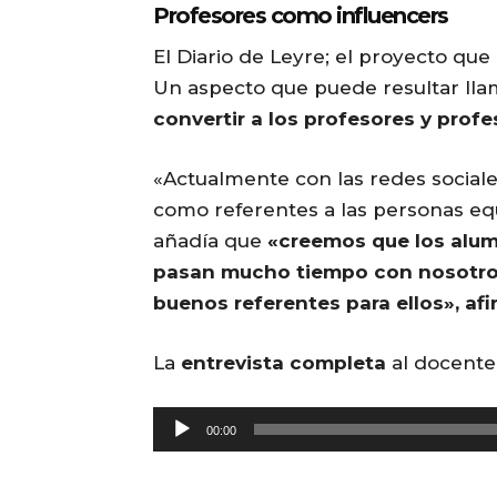
Profesores como influencers
El Diario de Leyre; el proyecto que
Un aspecto que puede resultar lla
convertir a los profesores y profe
«Actualmente con las redes social
como referentes a las personas equ
añadía que
«creemos que los alu
pasan mucho tiempo con nosotros 
buenos referentes para ellos», a
La
entrevista completa
al docente
R
00:00
e
p