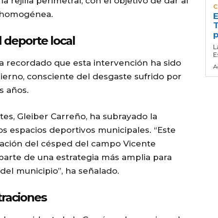
rejilla perimetral, con el objetivo de dar al
C
 homogénea.
E
T
p
 deporte local
L
E
, ha recordado que esta intervención ha sido
A
ierno, consciente del desgaste sufrido por
s años.
tes, Gleiber Carreño, ha subrayado la
s espacios deportivos municipales. “Este
vación del césped del campo Vicente
parte de una estrategia más amplia para
del municipio”, ha señalado.
traciones