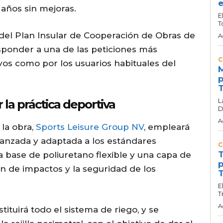
e
 años sin mejoras.
E
T
del Plan Insular de Cooperación de Obras de
A
ponder a una de las peticiones más
C
vos como por los usuarios habituales del
M
p
T
L
la práctica deportiva
D
A
la obra,
Sports Leisure Group NV
, empleará
vanzada y adaptada a los estándares
C
T
a base de poliuretano flexible y una capa de
p
ón de impactos y la seguridad de los
T
E
T
A
tituirá todo el sistema de riego, y se