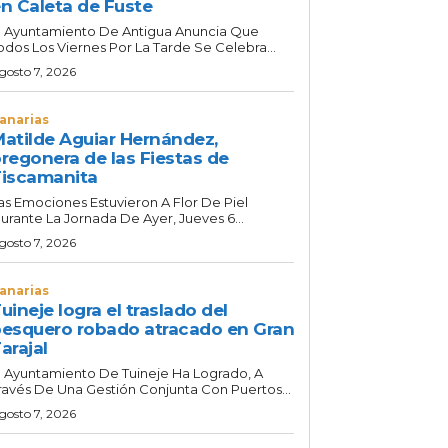
n Caleta de Fuste
l Ayuntamiento De Antigua Anuncia Que
odos Los Viernes Por La Tarde Se Celebra...
gosto 7, 2026
anarias
atilde Aguiar Hernández,
regonera de las Fiestas de
iscamanita
as Emociones Estuvieron A Flor De Piel
urante La Jornada De Ayer, Jueves 6...
gosto 7, 2026
anarias
uineje logra el traslado del
esquero robado atracado en Gran
arajal
l Ayuntamiento De Tuineje Ha Logrado, A
ravés De Una Gestión Conjunta Con Puertos...
gosto 7, 2026