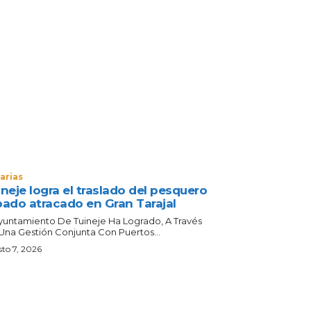
arias
neje logra el traslado del pesquero
bado atracado en Gran Tarajal
Ayuntamiento De Tuineje Ha Logrado, A Través
Una Gestión Conjunta Con Puertos...
to 7, 2026