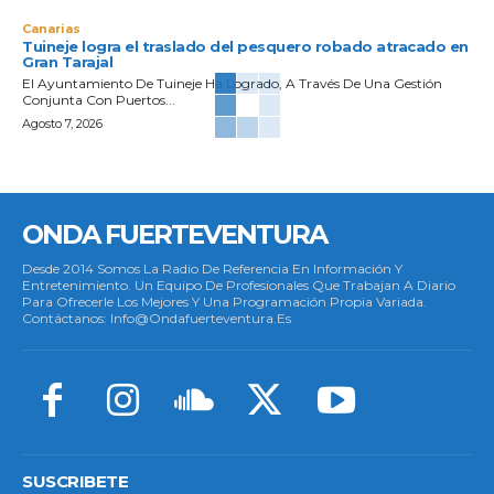
Canarias
Tuineje logra el traslado del pesquero robado atracado en
Gran Tarajal
El Ayuntamiento De Tuineje Ha Logrado, A Través De Una Gestión
Conjunta Con Puertos...
Agosto 7, 2026
ONDA FUERTEVENTURA
Desde 2014 Somos La Radio De Referencia En Información Y
Entretenimiento. Un Equipo De Profesionales Que Trabajan A Diario
Para Ofrecerle Los Mejores Y Una Programación Propia Variada.
Contáctanos: Info@ondafuerteventura.es
SUSCRIBETE