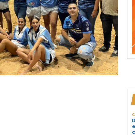
C
R
e
c