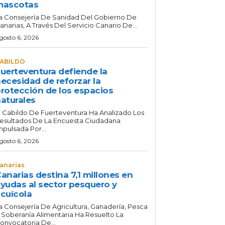
mascotas
a Consejería De Sanidad Del Gobierno De
anarias, A Través Del Servicio Canario De...
gosto 6, 2026
ABILDO
uerteventura defiende la
ecesidad de reforzar la
rotección de los espacios
aturales
l Cabildo De Fuerteventura Ha Analizado Los
esultados De La Encuesta Ciudadana
mpulsada Por...
gosto 6, 2026
anarias
anarias destina 7,1 millones en
yudas al sector pesquero y
cuícola
a Consejería De Agricultura, Ganadería, Pesca
 Soberanía Alimentaria Ha Resuelto La
onvocatoria De...