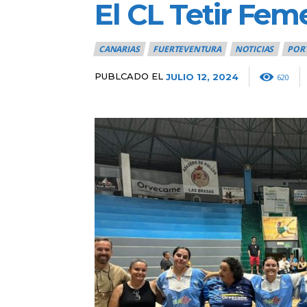
El CL Tetir Fe
CANARIAS
FUERTEVENTURA
NOTICIAS
POR
PUBLCADO EL
JULIO 12, 2024
620