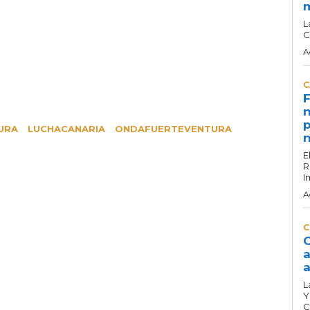
L
C
A
C
F
n
p
URA
LUCHACANARIA
ONDAFUERTEVENTURA
n
E
R
I
A
C
C
a
a
L
Y
C