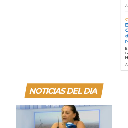
A
C
E
C
d
r
E
G
H
A
NOTICIAS DEL DIA