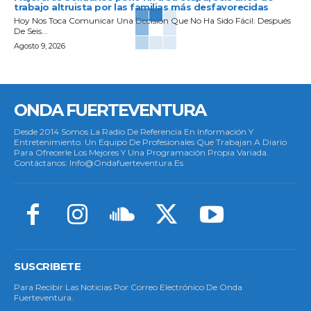
trabajo altruista por las familias más desfavorecidas
Hoy Nos Toca Comunicar Una Decisión Que No Ha Sido Fácil: Después
De Seis...
Agosto 9, 2026
ONDA FUERTEVENTURA
Desde 2014 Somos La Radio De Referencia En Información Y
Entretenimiento. Un Equipo De Profesionales Que Trabajan A Diario
Para Ofrecerle Los Mejores Y Una Programación Propia Variada.
Contáctanos: Info@ondafuerteventura.es
SUSCRIBETE
Para Recibir Las Noticias Por Correo Electrónico De Onda
Fuerteventura.