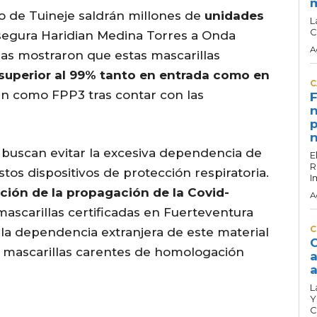
o de Tuineje
saldrán millones de
unidades
L
C
egura Haridian Medina Torres a Onda
A
das mostraron que estas mascarillas
 superior al 99% tanto en entrada como en
C
án como FPP3 tras contar con las
F
n
p
n
 buscan evitar la excesiva dependencia de
E
R
tos dispositivos de protección respiratoria.
I
ción de la propagación de la Covid-
A
ascarillas certificadas en Fuerteventura
C
 la dependencia extranjera de este material
C
e mascarillas carentes de homologación
a
a
L
Y
C