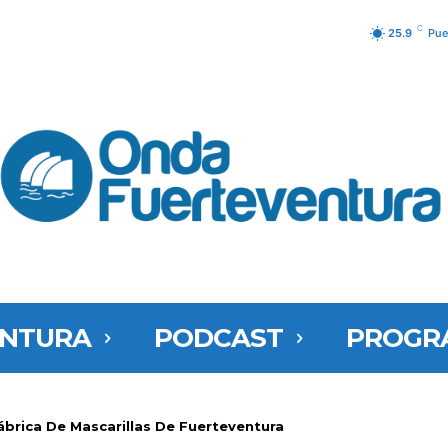
C
25.9
Pue
ENTURA
PODCAST
PROGR
Fábrica De Mascarillas De Fuerteventura