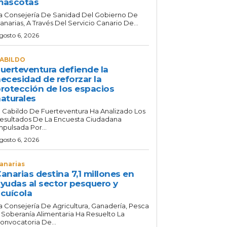
mascotas
a Consejería De Sanidad Del Gobierno De
anarias, A Través Del Servicio Canario De...
gosto 6, 2026
ABILDO
uerteventura defiende la
ecesidad de reforzar la
rotección de los espacios
aturales
l Cabildo De Fuerteventura Ha Analizado Los
esultados De La Encuesta Ciudadana
mpulsada Por...
gosto 6, 2026
anarias
anarias destina 7,1 millones en
yudas al sector pesquero y
cuícola
a Consejería De Agricultura, Ganadería, Pesca
 Soberanía Alimentaria Ha Resuelto La
onvocatoria De...