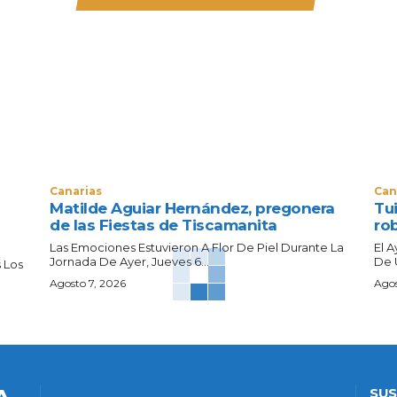
Canarias
Can
Matilde Aguiar Hernández, pregonera
Tui
de las Fiestas de Tiscamanita
ro
Las Emociones Estuvieron A Flor De Piel Durante La
El 
Jornada De Ayer, Jueves 6...
De 
 Los
Agosto 7, 2026
Agos
SUS