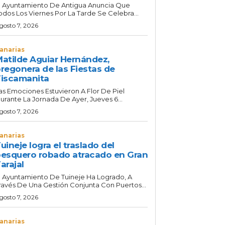
l Ayuntamiento De Antigua Anuncia Que
odos Los Viernes Por La Tarde Se Celebra...
gosto 7, 2026
anarias
atilde Aguiar Hernández,
regonera de las Fiestas de
iscamanita
as Emociones Estuvieron A Flor De Piel
urante La Jornada De Ayer, Jueves 6...
gosto 7, 2026
anarias
uineje logra el traslado del
esquero robado atracado en Gran
arajal
l Ayuntamiento De Tuineje Ha Logrado, A
ravés De Una Gestión Conjunta Con Puertos...
gosto 7, 2026
anarias