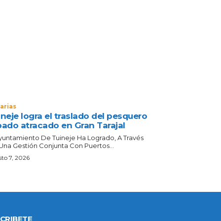
arias
neje logra el traslado del pesquero
bado atracado en Gran Tarajal
Ayuntamiento De Tuineje Ha Logrado, A Través
Una Gestión Conjunta Con Puertos...
to 7, 2026
CRIBETE