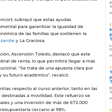
E
T
A
ancort, subrayó que estas ayudas
C
mental para garantizar la igualdad de
M
onómica de las familias que sostienen la
p
T
zarote
y La Graciosa.
L
D
ación, Ascensión Toledo, destacó que este
A
ral de renta, lo que permitirá llegar a más
ucional. “Se trata de una apuesta clara por
C
T
 y su futuro académico”, recalcó.
p
T
tías respecto al curso anterior, tanto en las
E
T
destinadas a movilidad. Este refuerzo se
A
onales y una inversión de más de 672.000
presupuestaria cercano al 98%.
C