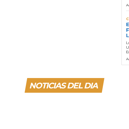
A
C
E
F
L
U
E
A
NOTICIAS DEL DIA