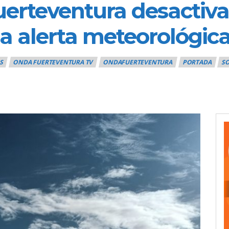
uerteventura desactiva 
 la alerta meteorológic
S
ONDA FUERTEVENTURA TV
ONDAFUERTEVENTURA
PORTADA
S