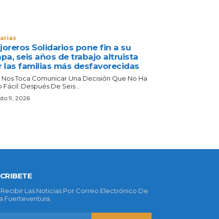
arias
oreros Solidarios pone fin a su
pa, seis años de trabajo altruista
r las familias más desfavorecidas
 Nos Toca Comunicar Una Decisión Que No Ha
 Fácil: Después De Seis...
to 9, 2026
CRIBETE
 Recibir Las Noticias Por Correo Electrónico De
 Fuerteventura.