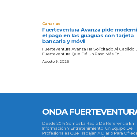
Canarias
Fuerteventura Avanza pide moderni
el pago en las guaguas con tarjeta
bancaria y móvil
Fuerteventura Avanza Ha Solicitado Al Cabildo
Fuerteventura Que Dé Un Paso Más En...
Agosto 9, 2026
ONDA FUERTEVENTUR
Desde 2014 Somos La Radio De Referencia En
Información Y Entretenimiento. Un Equipo De
Profesionales Que Trabajan A Diario Para Ofrec