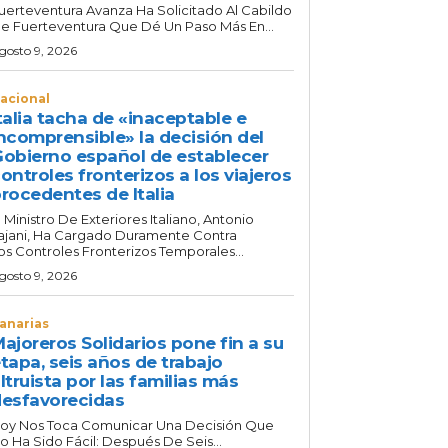
uerteventura Avanza Ha Solicitado Al Cabildo
e Fuerteventura Que Dé Un Paso Más En...
gosto 9, 2026
acional
talia tacha de «inaceptable e
ncomprensible» la decisión del
obierno español de establecer
ontroles fronterizos a los viajeros
rocedentes de Italia
l Ministro De Exteriores Italiano, Antonio
ajani, Ha Cargado Duramente Contra
os Controles Fronterizos Temporales...
gosto 9, 2026
anarias
ajoreros Solidarios pone fin a su
tapa, seis años de trabajo
ltruista por las familias más
esfavorecidas
oy Nos Toca Comunicar Una Decisión Que
o Ha Sido Fácil: Después De Seis...