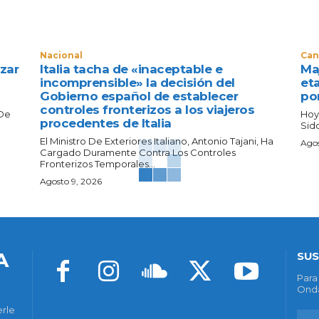
Nacional
Can
zar
Italia tacha de «inaceptable e
Maj
incomprensible» la decisión del
eta
Gobierno español de establecer
po
controles fronterizos a los viajeros
 De
Hoy
procedentes de Italia
Sido
El Ministro De Exteriores Italiano, Antonio Tajani, Ha
Agos
Cargado Duramente Contra Los Controles
Fronterizos Temporales...
Agosto 9, 2026
A
SUS
Para
Onda
erle