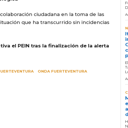
F
D
 colaboración ciudadana en la toma de las
A
ituación que ha transcurrido sin incidencias
N
I
i
G
va el PEIN tras la finalización de la alerta
c
p
E
T
FUERTEVENTURA
ONDA FUERTEVENTURA
L
A
C
M
e
a
d
H
N