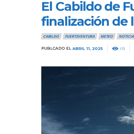
El Cabildo de F
finalización de
CABILDO
FUERTEVENTURA
METEO
NOTICIA
PUBLCADO EL
ABRIL 11, 2025
172