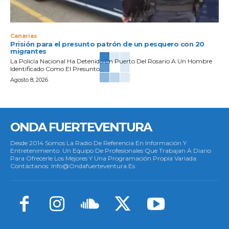
Canarias
Prisión para el presunto patrón de un pesquero con 20
migrantes
La Policía Nacional Ha Detenido En Puerto Del Rosario A Un Hombre
Identificado Como El Presunto...
Agosto 8, 2026
ONDA FUERTEVENTURA
Desde 2014 Somos La Radio De Referencia En Información Y
Entretenimiento. Un Equipo De Profesionales Que Trabajan A Diario
Para Ofrecerle Los Mejores Y Una Programación Propia Variada.
Contáctanos: Info@ondafuerteventura.es