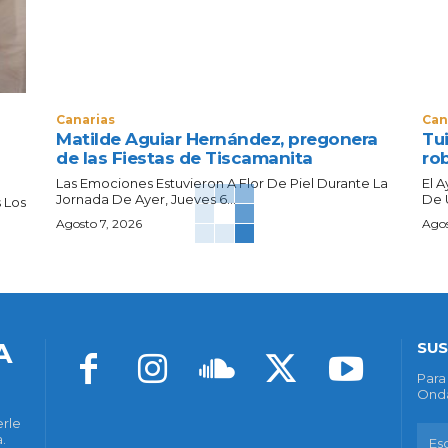
Canarias
Can
Matilde Aguiar Hernández, pregonera
Tui
de las Fiestas de Tiscamanita
ro
Las Emociones Estuvieron A Flor De Piel Durante La
El 
Jornada De Ayer, Jueves 6...
De 
 Los
Agosto 7, 2026
Agos
A
SUS
Para
Onda
erle
.