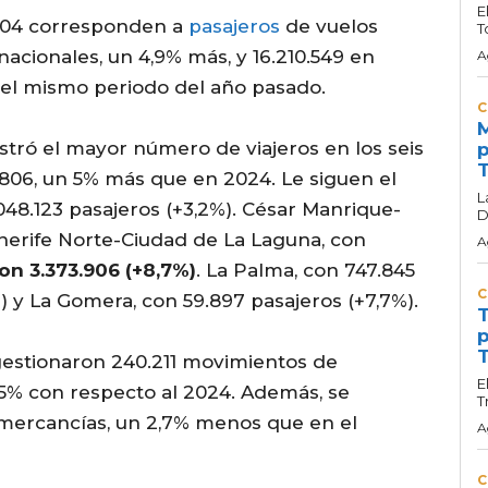
E
4.104 corresponden a
pasajeros
de vuelos
T
nacionales, un 4,9% más, y 16.210.549 en
A
 el mismo periodo del año pasado.
C
M
stró el mayor número de viajeros en los seis
p
T
806, un 5% más que en 2024. Le siguen el
L
048.123 pasajeros (+3,2%). César Manrique-
D
enerife Norte-Ciudad de La Laguna, con
A
on 3.373.906 (+8,7%)
. La Palma, con 747.845
C
8%) y La Gomera, con 59.897 pasajeros (+7,7%).
T
p
T
gestionaron 240.211 movimientos de
E
 5% con respecto al 2024. Además, se
T
 mercancías, un 2,7% menos que en el
A
C