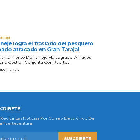
arias
neje logra el traslado del pesquero
bado atracado en Gran Tarajal
Ayuntamiento De Tuineje Ha Logrado, A Través
Una Gestión Conjunta Con Puertos...
to 7, 2026
CRIBETE
 Recibir Las Noticias Por Correo Electrónico De
 Fuerteventura.
SUSCRIBETE