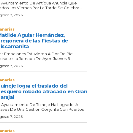
l Ayuntamiento De Antigua Anuncia Que
odos Los Viernes Por La Tarde Se Celebra...
gosto 7, 2026
anarias
atilde Aguiar Hernández,
regonera de las Fiestas de
iscamanita
as Emociones Estuvieron A Flor De Piel
urante La Jornada De Ayer, Jueves 6...
gosto 7, 2026
anarias
uineje logra el traslado del
esquero robado atracado en Gran
arajal
l Ayuntamiento De Tuineje Ha Logrado, A
ravés De Una Gestión Conjunta Con Puertos...
gosto 7, 2026
anarias