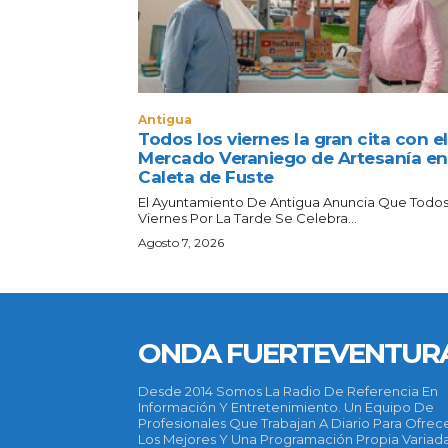
Antigua
Todos los viernes la gran cita con el
Mercado Veraniego de Artesanía en
Caleta de Fuste
El Ayuntamiento De Antigua Anuncia Que Todos
Viernes Por La Tarde Se Celebra...
Agosto 7, 2026
ONDA FUERTEVENTUR
Desde 2014 Somos La Radio De Referencia En
Información Y Entretenimiento. Un Equipo De
Profesionales Que Trabajan A Diario Para Ofrec
Los Mejores Y Una Programación Propia Variada