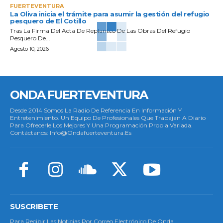
FUERTEVENTURA
La Oliva inicia el trámite para asumir la gestión del refugio
pesquero de El Cotillo
Tras La Firma Del Acta De Replanteo De Las Obras Del Refugio
Pesquero De...
Agosto 10, 2026
ONDA FUERTEVENTURA
Desde 2014 Somos La Radio De Referencia En Información Y
Entretenimiento. Un Equipo De Profesionales Que Trabajan A Diario
Para Ofrecerle Los Mejores Y Una Programación Propia Variada.
Contáctanos: Info@ondafuerteventura.es
SUSCRIBETE
Para Recibir Las Noticias Por Correo Electrónico De Onda