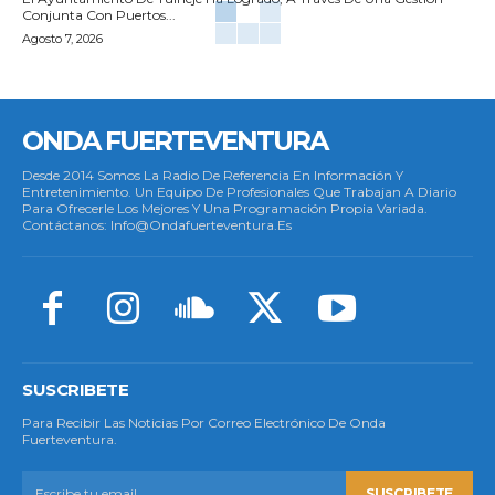
Conjunta Con Puertos...
Agosto 7, 2026
ONDA FUERTEVENTURA
Desde 2014 Somos La Radio De Referencia En Información Y
Entretenimiento. Un Equipo De Profesionales Que Trabajan A Diario
Para Ofrecerle Los Mejores Y Una Programación Propia Variada.
Contáctanos: Info@ondafuerteventura.es
SUSCRIBETE
Para Recibir Las Noticias Por Correo Electrónico De Onda
Fuerteventura.
SUSCRIBETE