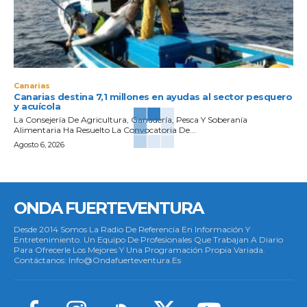
Canarias
Canarias destina 7,1 millones en ayudas al sector pesquero
y acuícola
La Consejería De Agricultura, Ganadería, Pesca Y Soberanía
Alimentaria Ha Resuelto La Convocatoria De...
Agosto 6, 2026
ONDA FUERTEVENTURA
Desde 2014 Somos La Radio De Referencia En Información Y
Entretenimiento. Un Equipo De Profesionales Que Trabajan A Diario
Para Ofrecerle Los Mejores Y Una Programación Propia Variada.
Contáctanos: Info@ondafuerteventura.es