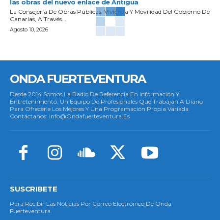
las obras del nuevo enlace de Antigua
La Consejería De Obras Públicas, Vivienda Y Movilidad Del Gobierno De
Canarias, A Través...
Agosto 10, 2026
ONDA FUERTEVENTURA
Desde 2014 Somos La Radio De Referencia En Información Y
Entretenimiento. Un Equipo De Profesionales Que Trabajan A Diario
Para Ofrecerle Los Mejores Y Una Programación Propia Variada.
Contáctanos: Info@ondafuerteventura.es
SUSCRIBETE
Para Recibir Las Noticias Por Correo Electrónico De Onda
Fuerteventura.