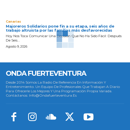
Canarias
Majoreros Solidarios pone fin a su etapa, seis años de
trabajo altruista por las familias más desfavorecidas
Hoy Nos Toca Comunicar Una Decisión Que No Ha Sido Fácil: Después
De Seis...
Agosto 9, 2026
ONDA FUERTEVENTURA
Desde 2014 Somos La Radio De Referencia En Información Y
Entretenimiento. Un Equipo De Profesionales Que Trabajan A Diario
Para Ofrecerle Los Mejores Y Una Programación Propia Variada.
Contáctanos: Info@ondafuerteventura.es