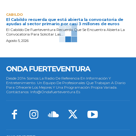
CABILDO
El Cabildo recuerda que está abierta la convocatoria de
ayudas al sector primario por casi 3 millones de euros
El Cabildo De Fuerteventura Recuerda Que Se Encuentra Abierta La
Convocatoria Para Solicitar Las...
Agosto 5, 2026
ONDA FUERTEVENTURA
Desde 2014 Somos La Radio De Referencia En Información Y
Entretenimiento. Un Equipo De Profesionales Que Trabajan A Diario
Para Ofrecerle Los Mejores Y Una Programación Propia Variada.
Contáctanos: Info@ondafuerteventura.es