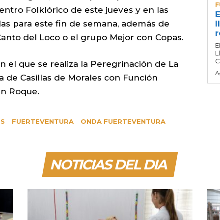
F
uentro Folklórico de este jueves y en las
E
s para este fin de semana, además de
l
r
 Canto del Loco o el grupo Mejor con Copas.
E
L
C
en el que se realiza la Peregrinación de La
A
sia de Casillas de Morales con Función
San Roque.
OS
FUERTEVENTURA
ONDA FUERTEVENTURA
NOTICIAS DEL DIA