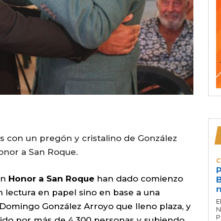
tas con un pregón y cristalino de González
Honor a San Roque.
C
P
en
Honor a San Roque
han dado comienzo
B
n
n lectura en papel sino en base a una
E
Domingo González Arroyo que lleno plaza, y
N
P
uido por más de 4.300 personas y subiendo.