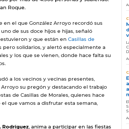
A
San Roque.
C
 en el que González Arroyo recordó sus
M
d
 uno de sus doce hijos e hijas, señaló
v
 estuvieron y que están en
Casillas de
L
 pero solidarios, y alertó especialmente a
C
D
les y los que se vienen, donde hace falta su
A
os.
C
E
ludó a los vecinos y vecinas presentes,
a
Arroyo su pregón y destacando el trabajo
a
m
stas de Casillas de Morales, quienes hace
E
 el que vamos a disfrutar esta semana,
S
S
A
. Rodríguez
, anima a participar en las fiestas