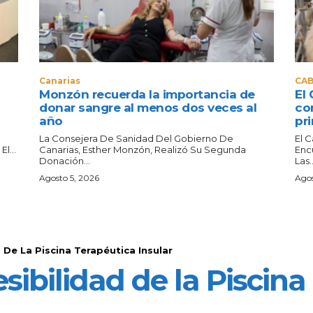
Canarias
CAB
Monzón recuerda la importancia de
El 
donar sangre al menos dos veces al
co
año
pri
La Consejera De Sanidad Del Gobierno De
El 
l...
Canarias, Esther Monzón, Realizó Su Segunda
Enc
Donación...
Las..
Agosto 5, 2026
Agos