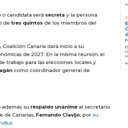
A
o o candidata será
secreta
y la persona
C
do de
tres quintos
de los miembros del
E
C
d
r
Coalición Canaria dará inicio a su
E
G
onómicas de 2027. En la misma reunión, el
H
 trabajo para las elecciones locales y
A
ragán
como coordinador general de
ró además su
respaldo unánime
al secretario
e de Canarias,
Fernando Clavijo
, por
su
ndius.