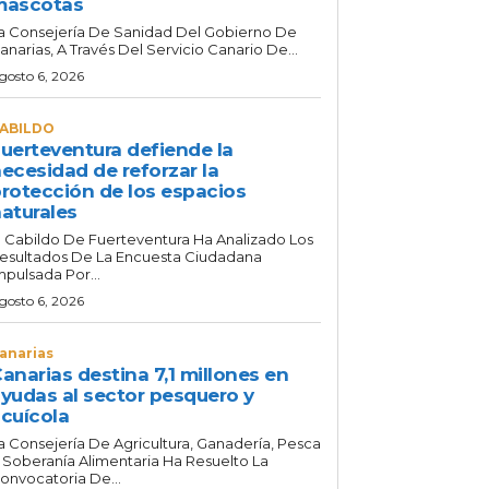
mascotas
a Consejería De Sanidad Del Gobierno De
anarias, A Través Del Servicio Canario De...
gosto 6, 2026
ABILDO
uerteventura defiende la
ecesidad de reforzar la
rotección de los espacios
aturales
l Cabildo De Fuerteventura Ha Analizado Los
esultados De La Encuesta Ciudadana
mpulsada Por...
gosto 6, 2026
anarias
anarias destina 7,1 millones en
yudas al sector pesquero y
cuícola
a Consejería De Agricultura, Ganadería, Pesca
 Soberanía Alimentaria Ha Resuelto La
onvocatoria De...