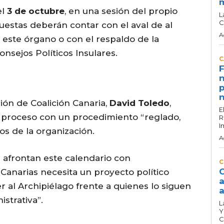
el
3 de octubre
, en una sesión del propio
L
C
uestas deberán contar con el aval de al
A
este órgano o con el respaldo de la
nsejos Políticos Insulares.
C
F
n
p
n
ión de Coalición Canaria,
David Toledo
,
E
e proceso con un procedimiento “reglado,
R
I
os de la organización.
A
s afrontan este calendario con
C
C
, Canarias necesita un proyecto político
a
r al Archipiélago frente a quienes lo siguen
a
strativa”.
L
Y
C