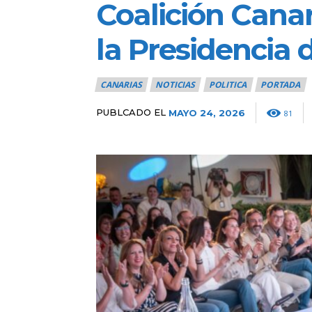
Coalición Canar
la Presidencia 
CANARIAS
NOTICIAS
POLITICA
PORTADA
PUBLCADO EL
MAYO 24, 2026
81