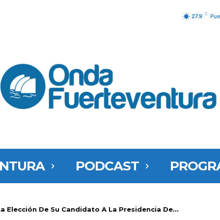
C
27.9
Pue
ENTURA
PODCAST
PROGR
 La Elección De Su Candidato A La Presidencia De...