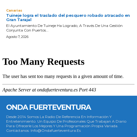
Canarias
Tuineje logra el traslado del pesquero robado atracado en
Gran Tarajal
El Ayuntamiento De Tuineje Ha Logrado, A Través De Una Gestión
Conjunta Con Puertos...
Agosto 7, 2026
ONDA FUERTEVENTURA
Desde 2014 Somos La Radio De Referencia En Información Y
Entretenimiento. Un Equipo De Profesionales Que Trabajan A Diario
Para Ofrecerle Los Mejores Y Una Programación Propia Variada.
Contáctanos: Info@ondafuerteventura.es