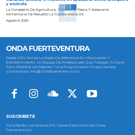
y acuícola
La Consejería De Agricultura, Ganadería, Pesca Y Soberanía
Alimentaria Ha Resuelto La Convocatoria De...
Agosto 6, 2026
ONDA FUERTEVENTURA
Desde 2014 Somos La Radio De Referencia En Información Y
Entretenimiento. Un Equipo De Profesionales Que Trabajan A Diario
Para Ofrecerle Los Mejores Y Una Programación Propia Variada.
Contáctanos: Info@ondafuerteventura.es
SUSCRIBETE
Para Recibir Las Noticias Por Correo Electrónico De Onda
Fuerteventura.