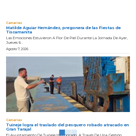
Canarias
Matilde Aguiar Hernández, pregonera de las Fiestas de
Tiscamanita
Las Emociones Estuvieron A Flor De Piel Durante La Jornada De Ayer,
Jueves 6...
Agosto 7, 2026
Canarias
Tuineje logra el traslado del pesquero robado atracado en
Gran Tarajal
El Ayuntamiento De Tuineje Ha Logrado, A Través De Una Gestión