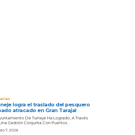
arias
neje logra el traslado del pesquero
bado atracado en Gran Tarajal
Ayuntamiento De Tuineje Ha Logrado, A Través
Una Gestión Conjunta Con Puertos...
to 7, 2026