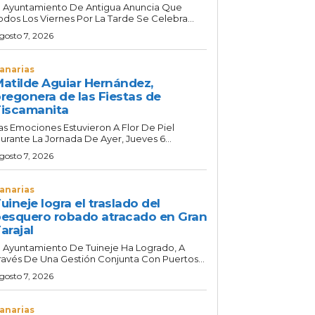
l Ayuntamiento De Antigua Anuncia Que
odos Los Viernes Por La Tarde Se Celebra...
gosto 7, 2026
anarias
atilde Aguiar Hernández,
regonera de las Fiestas de
iscamanita
as Emociones Estuvieron A Flor De Piel
urante La Jornada De Ayer, Jueves 6...
gosto 7, 2026
anarias
uineje logra el traslado del
esquero robado atracado en Gran
arajal
l Ayuntamiento De Tuineje Ha Logrado, A
ravés De Una Gestión Conjunta Con Puertos...
gosto 7, 2026
anarias