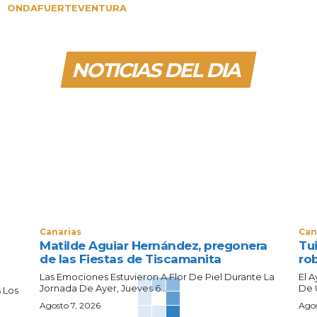
ONDAFUERTEVENTURA
NOTICIAS DEL DIA
Canarias
Can
Matilde Aguiar Hernández, pregonera
Tui
de las Fiestas de Tiscamanita
ro
Las Emociones Estuvieron A Flor De Piel Durante La
El 
Jornada De Ayer, Jueves 6...
De 
 Los
Agosto 7, 2026
Agos