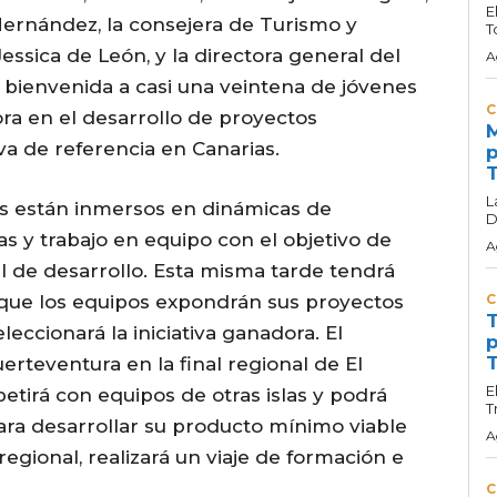
E
ernández, la consejera de Turismo y
T
ssica de León, y la directora general del
A
a bienvenida a casi una veintena de jóvenes
C
ra en el desarrollo de proyectos
M
va de referencia en Canarias.
p
T
L
tes están inmersos en dinámicas de
D
s y trabajo en equipo con el objetivo de
A
l de desarrollo. Esta misma tarde tendrá
la que los equipos expondrán sus proyectos
C
T
eccionará la iniciativa ganadora. El
p
T
rteventura en la final regional de El
E
tirá con equipos de otras islas y podrá
T
ara desarrollar su producto mínimo viable
A
regional, realizará un viaje de formación e
C