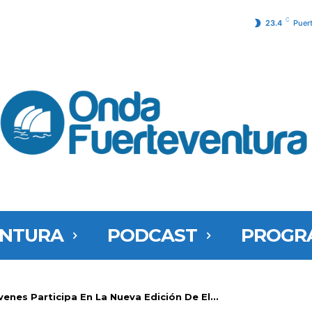
C
23.4
Puer
ENTURA
PODCAST
PROGR
enes Participa En La Nueva Edición De El...