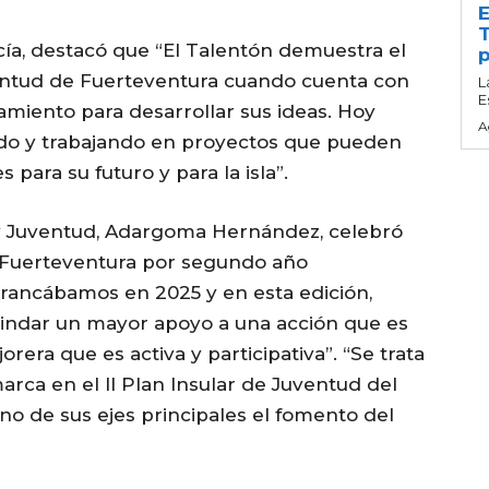
E
T
cía, destacó que “El Talentón demuestra el
p
entud de Fuerteventura cuando cuenta con
L
E
miento para desarrollar sus ideas. Hoy
A
do y trabajando en proyectos que pueden
para su futuro y para la isla”.
 y Juventud, Adargoma Hernández, celebró
de Fuerteventura por segundo año
rrancábamos en 2025 y en esta edición,
indar un mayor apoyo a una acción que es
rera que es activa y participativa”. “Se trata
rca en el II Plan Insular de Juventud del
no de sus ejes principales el fomento del