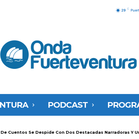
C
29
Puer
ENTURA
PODCAST
PROGR
 De Cuentos Se Despide Con Dos Destacadas Narradoras Y U