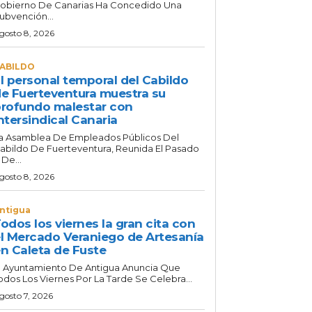
obierno De Canarias Ha Concedido Una
ubvención...
gosto 8, 2026
ABILDO
l personal temporal del Cabildo
e Fuerteventura muestra su
rofundo malestar con
ntersindical Canaria
a Asamblea De Empleados Públicos Del
abildo De Fuerteventura, Reunida El Pasado
 De...
gosto 8, 2026
ntigua
odos los viernes la gran cita con
l Mercado Veraniego de Artesanía
n Caleta de Fuste
l Ayuntamiento De Antigua Anuncia Que
odos Los Viernes Por La Tarde Se Celebra...
gosto 7, 2026