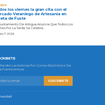
igua
os los viernes la gran cita con el
rcado Veraniego de Artesanía en
leta de Fuste
Ayuntamiento De Antigua Anuncia Que Todos Los
nes Por La Tarde Se Celebra...
to 7, 2026
CRIBETE
 Recibir Las Noticias Por Correo Electrónico De
 Fuerteventura.
SUSCRIBETE
rivacidad