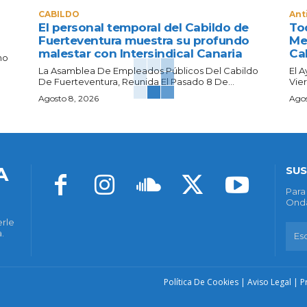
CABILDO
Ant
El personal temporal del Cabildo de
Tod
Fuerteventura muestra su profundo
Me
malestar con Intersindical Canaria
Ca
no
La Asamblea De Empleados Públicos Del Cabildo
El 
De Fuerteventura, Reunida El Pasado 8 De...
Vier
Agosto 8, 2026
Agos
A
SUS
Para
Onda
erle
.
Política De Cookies
|
Aviso Legal
|
P