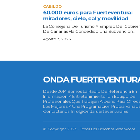
CABILDO
60.000 euros para Fuerteventura:
miradores, cielo, cal y movilidad
La Consejería De Turismo Y Empleo Del Gobier
De Canarias Ha Concedido Una Subvención...
Agosto 8, 2026
ONDA FUERTEVENTUR
Desde 2014 Somos La Radio De Referencia En
Información Y Entretenimiento. Un Equipo De
Profesionales Que Trabajan A Diario Para Ofrec
Los Mejores Y Una Programación Propia Variada
Contáctanos: Info@ondafuerteventura.es
© Copyright 2023 - Todos Los Derechos Reservados.