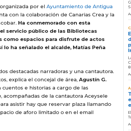
G
 organizada por el
Ayuntamiento de Antigua
S
nta con la colaboración de Canarias Crea y la
A
scobar.
Ha conmemorado con esta
C
l servicio público de las Bibliotecas
E
as como espacios para disfrute de actos
d
p
Así lo ha señalado el alcalde, Matías Peña
I
L
C
8
dos destacadas narradoras y una cantautora.
A
tos, explica el concejal de área,
Agustín G.
n cuentos e historias a cargo de las
A
T
e, acompañadas de la cantautora Aceysele
e
ara asistir hay que reservar plaza llamando
e
pacio de aforo limitado o en el email
E
T
A