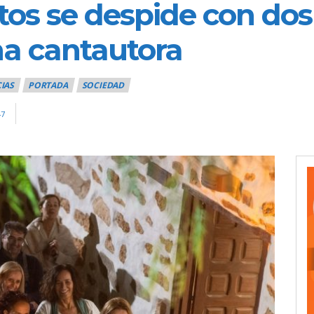
tos se despide con do
na cantautora
IAS
PORTADA
SOCIEDAD
47