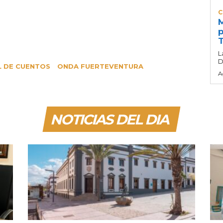
C
M
p
T
L
D
L DE CUENTOS
ONDA FUERTEVENTURA
A
NOTICIAS DEL DIA