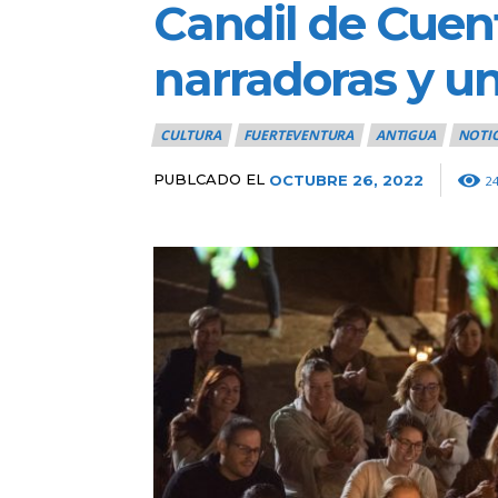
Candil de Cuen
narradoras y u
CULTURA
FUERTEVENTURA
ANTIGUA
NOTIC
PUBLCADO EL
OCTUBRE 26, 2022
2