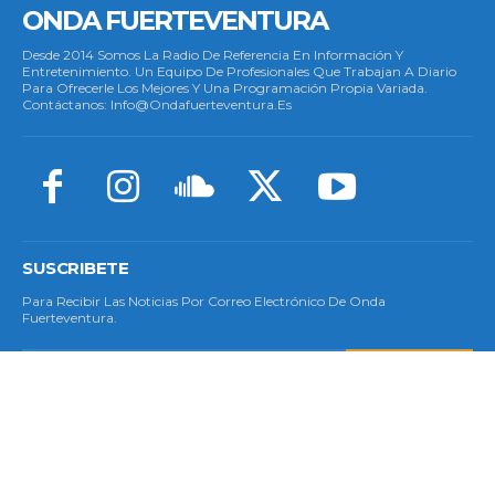
ONDA FUERTEVENTURA
Desde 2014 Somos La Radio De Referencia En Información Y
Entretenimiento. Un Equipo De Profesionales Que Trabajan A Diario
Para Ofrecerle Los Mejores Y Una Programación Propia Variada.
Contáctanos: Info@ondafuerteventura.es
SUSCRIBETE
Para Recibir Las Noticias Por Correo Electrónico De Onda
Fuerteventura.
SUSCRIBETE
© Copyright 2023 - Todos Los Derechos Reservados.
Política De Cookies
|
Aviso Legal
|
Privacidad