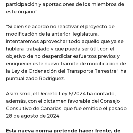
participación y aportaciones de los miembros de
este órgano”.
“Si bien‬‭ se‬‭ acordó‬‭ no‬‭ reactivar‬‭ el‬‭ proyecto‬‭ de‬‭
modificación‬‭ de‬‭ la‬‭ anterior‬ ‭ legislatura,‬‭
intentaremos‬‭ aprovechar‬‭ todo‬‭ aquello‬‭ que‬‭ ya‬‭ se‬‭
hubiera‬ ‭ trabajado‬‭ y‬‭ que‬‭ pueda‬‭ ser‬‭ útil,‬‭ con‬‭ el‬‭
objetivo‬‭ de‬‭ no‬‭ desperdiciar‬‭ esfuerzos‬ previos‬‭ y‬‭
enriquecer‬‭ este‬‭ nuevo‬‭ trámite‬‭ de‬‭ modificación‬‭ de‬‭
la‬‭ Ley‬‭ de‬‭ Ordenación del Transporte Terrestre”, ha
puntualizado Rodríguez.
Asimismo, el Decreto Ley 6/2024 ha contado,
además, con el dictamen favorable del Consejo
Consultivo de Canarias, que fue emitido el pasado
28 de agosto de 2024.
Esta nueva norma pretende hacer frente, de