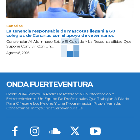
Canarias
La tenencia responsable de mascotas llegará a 60
colegios de Canarias con el apoyo de veterinarios
Concienciar Al Alumnado Sobre El Cuidado Y La Responsabilidad Que
Supone Convivir Con Un...
Agosto 8, 2026
ONDA FUERTEVENTURA
Desde 2014 Somos La Radio De Referencia En Información Y
Entretenimiento. Un Equipo De Profesionales Que Trabajan A Diario
Para Ofrecerle Los Mejores Y Una Programación Propia Variada.
Contáctanos: Info@ondafuerteventura.es