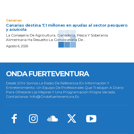
Canarias
Canarias destina 7,1 millones en ayudas al sector pesquero
y acuícola
La Consejería De Agricultura, Ganadería, Pesca Y Soberanía
Alimentaria Ha Resuelto La Convocatoria De...
Agosto 6, 2026
ONDA FUERTEVENTURA
Desde 2014 Somos La Radio De Referencia En Información Y
Entretenimiento. Un Equipo De Profesionales Que Trabajan A Diario
Para Ofrecerle Los Mejores Y Una Programación Propia Variada.
Contáctanos: Info@ondafuerteventura.es