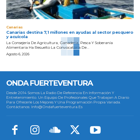
Canarias
Canarias destina 7,1 millones en ayudas al sector pesquero
y acuícola
La Consejería De Agricultura, Ganadería, Pesca Y Soberanía
Alimentaria Ha Resuelto La Convocatoria De...
Agosto 6, 2026
ONDA FUERTEVENTURA
Desde 2014 Somos La Radio De Referencia En Información Y
Entretenimiento. Un Equipo De Profesionales Que Trabajan A Diario
Para Ofrecerle Los Mejores Y Una Programación Propia Variada.
Contáctanos: Info@ondafuerteventura.es